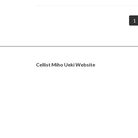
投
1
固
定
稿
ペ
の
ー
ジ
ペ
Cellist Miho Ueki Website
ー
ジ
送
り