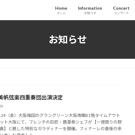
Home
Information
Concert
ホーム
お知らせ
コンサート
お知らせ
美帆弦楽四重奏団出演決定
26
6.7.24（金）大阪梅田のグラングリーン大阪南館B1階タイムアウト
ット大阪にて、フレンチの巨匠・唐渡泰シェフが【一夜限りの野
食】と題した特別なガラディナーを開催。フィナーレの食後の余