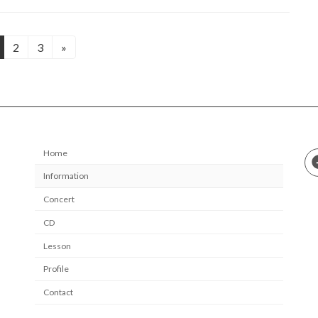
2
3
»
固
固
定
定
ペ
ペ
ー
ー
ジ
ジ
Home
Information
Concert
CD
Lesson
Profile
Contact