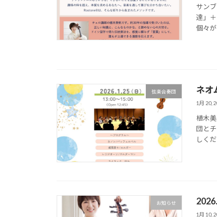
サンブ
達」＋
個々が
ネオ
弦楽合奏団
1月 20, 2
植木美
団とチ
しくだ
202
お知らせ
1月 10, 2