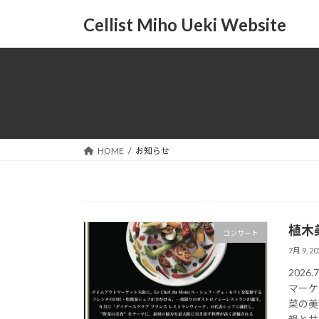
コ
ナ
Cellist Miho Ueki Website
ン
ビ
テ
ゲ
ン
ー
ツ
シ
へ
ョ
ス
ン
キ
に
ッ
移
HOME
お知らせ
プ
動
植木
コンサート
7月 9, 20
202
マーケ
菜の美