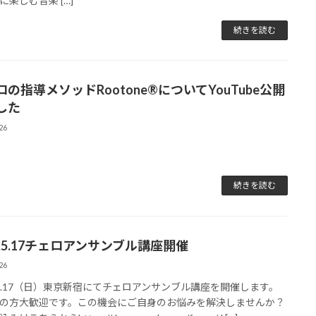
に楽しむ音楽 […]
続きを読む
の指導メソッドRootone®についてYouTube公開
した
26
続きを読む
6.5.17チェロアンサンブル講座開催
26
6.5.17（日）東京新宿にてチェロアンサンブル講座を開催します。
の方大歓迎です。この機会にご自身のお悩みを解決しませんか？