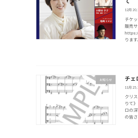
て
12月 20, 
チケッ
販売サ
http
ります
チェ
お知らせ
11月 25, 
クリス
りて》
ロの深
の皆さ