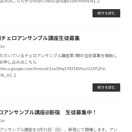
はこちらからhttps://docs.google.com/forms/d […]
続きを読む
期チェロアンサンブル講座生徒募集
026
ただいているチェロアンサンブル講座第7期の生徒募集を開始し
お申し込みはこちら
//docs.google.com/forms/d/1xo5Mq1Yll318VlosO22fQPd-
XL_X […]
続きを読む
ロアンサンブル講座@新宿 生徒募集中！
026
アンサンブル講座を3月15日（日）、新宿にて開催します。アン