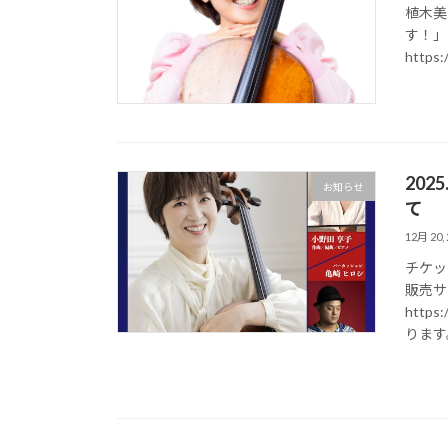
植木美
す！」
https:
20
お知らせ
て
12月 20, 
チケッ
販売サ
http
ります