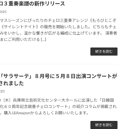
ロ３重奏楽譜の新作リリース
2025
マスシーズンにぴったりのチェロ三重奏アレンジ《もろびとこぞ
《サイレントナイト》の販売を開始いたしました。どちらもチェ
みをいかし、温かな響きが広がる編成に仕上げています。 演奏者
まにご利用いただける […]
続きを読む
「サラサーテ」８月号に５月８日出演コンサートが
されました
025
.5.8（木）兵庫県立芸術文化センター大ホールに出演した「日韓国
化６０周年記念親善チェロコンサート」の紹介コラムが掲載され
。購入はAmazonからよろしくお願いいたします。
続きを読む