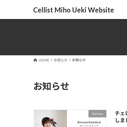
コ
ナ
Cellist Miho Ueki Website
ン
ビ
テ
ゲ
ン
ー
ツ
シ
へ
ョ
ス
ン
キ
に
ッ
移
HOME
お知らせ
お知らせ
プ
動
お知らせ
チェロ
YouTube
しま