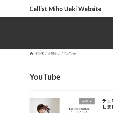
コ
ナ
Cellist Miho Ueki Website
ン
ビ
テ
ゲ
ン
ー
ツ
シ
へ
ョ
ス
ン
キ
に
ッ
移
HOME
お知らせ
YouTube
プ
動
YouTube
チェロ
YouTube
しま