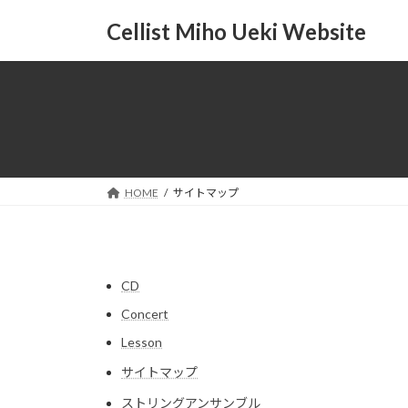
コ
ナ
Cellist Miho Ueki Website
ン
ビ
テ
ゲ
ン
ー
ツ
シ
へ
ョ
ス
ン
キ
に
ッ
移
HOME
サイトマップ
プ
動
CD
Concert
Lesson
サイトマップ
ストリングアンサンブル